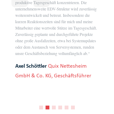
produktive Tagesgeschäft konzentrieren. Die
im R
unternehmensweite EDV-Struktur wird zuverlässig
tran
nen
weiterentwickelt und betreut. Insbesondere die
bei 
en
kurzen Reaktionszeiten sind für mich und meine
syst
Mitarbeiter eine wertvolle Stütze im Tagesgeschäft.
inne
das,
Zuverlässig geplante und durchgeführte Projekte
ermö
ohne große Ausfallzeiten, etwa bei Systemupdates
Zuve
oder dem Austausch von Serversystemen, runden
Sich
unsre Geschäftsbeziehung vollumfänglich ab.“
Unse
freu
Axel Schöttler
Quix Nettesheim
Jür
GmbH & Co. KG, Geschäftsführer
Ges
Bet